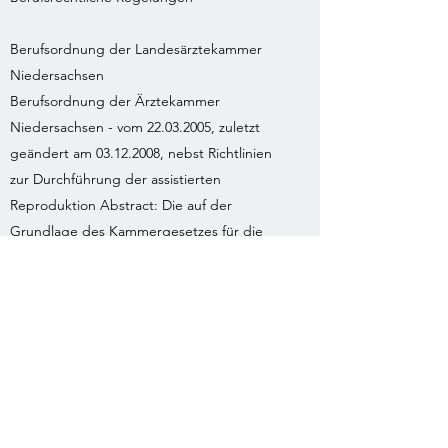
Berufsordnung der Landesärztekammer
Niedersachsen
Berufsordnung der Ärztekammer
Niedersachsen - vom 22.03.2005, zuletzt
geändert am 03.12.2008, nebst Richtlinien
zur Durchführung der assistierten
Reproduktion Abstract: Die auf der
Grundlage des Kammergesetzes für die
Heilberufe beschlossene Berufsordnung
stellt die Überzeugung der Ärzteschaft zum
Verhalten von Ärzten gegenüber den
Patienten, den Kollegen, den anderen
Partnern im Gesundheitswesen sowie zum
Verhalten in der Öffentlichkeit dar.
Heilberufegesetz des Landes