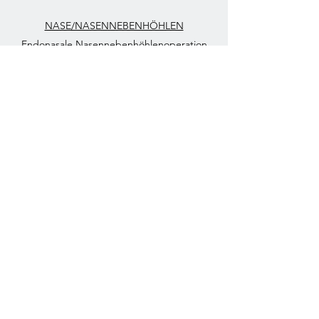
NASE/NASENNEBENHÖHLEN
Endonasale Nasennebenhöhlenoperation
Nasenmuschelverkleinerung
Nasenseptumkorrektur
Korrektur der Nasenform
Tränennasengangsoperationen
OHR
Ohrmuschelplastik
Gehörgangsexostosenentfernung
Gehörgangserweiterung
Paukenröhrcheneinlage
Mittelohrchirugie
Steigbügelchirugie
GESICHT